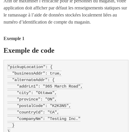
Afin de maximiser l’efficacité pour le personnel du magasin, votre
application doit afficher par défaut les renseignements statiques sur
le ramassage à l’aide de données stockées localement liées au
numéro d’identification de compte du magasin.
Exemple 1
Exemple de code
"pickupLocation": {

  "businessAddr": true,

  "alternateAddr": {

    "addrLn1": "365 March Road",

    "city": "Ottawa",

    "province": "ON",

    "postalCode": "K2K3N5",

    "countryCd": "CA",

    "companyNm": "Testing Inc."

  }

}