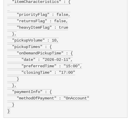
  "itemCharacteristics" : {

    "priorityFlag" : false,

    "returnsFlag" : false,

    "heavyItemFlag" : true

  },

  "pickupVolume" : 10,

  "pickupTimes" : {

    "onDemandPickupTime" : {

      "date" : "2026-02-11",

      "preferredTime" : "15:00",

      "closingTime" : "17:00"

    }

  },

  "paymentInfo" : {

    "methodOfPayment" : "OnAccount"

  }

}