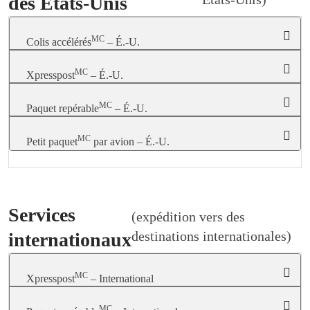
des États-Unis
MC
Colis accélérés
– É.-U.
MC
Xpresspost
– É.-U.
MC
Paquet repérable
– É.-U.
MC
Petit paquet
par avion – É.-U.
Services
(expédition vers des
destinations internationales)
internationaux
MC
Xpresspost
– International
MC