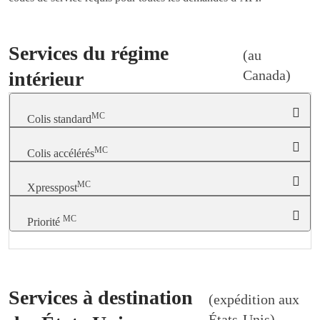
Services du régime
(au
Canada)
intérieur
MC
Colis standard
MC
Colis accélérés
MC
Xpresspost
MC
Priorité
Services à destination
(expédition aux
États-Unis)