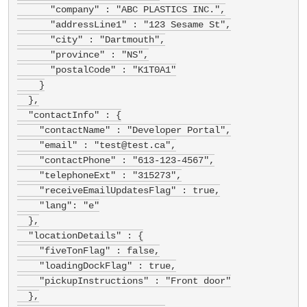
      "company" : "ABC PLASTICS INC.",

      "addressLine1" : "123 Sesame St",

      "city" : "Dartmouth",

      "province" : "NS",

      "postalCode" : "K1T0A1"

    }

  },

  "contactInfo" : {

    "contactName" : "Developer Portal",

    "email" : "test@test.ca",

    "contactPhone" : "613-123-4567",

    "telephoneExt" : "315273",

    "receiveEmailUpdatesFlag" : true,

    "lang": "e"

  },

  "locationDetails" : {

    "fiveTonFlag" : false,

    "loadingDockFlag" : true,

    "pickupInstructions" : "Front door"

  },
